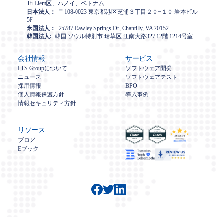
Tu Liem区、ハノイ、ベトナム
日本法人：
〒108-0023 東京都港区芝浦３丁目２０−１０ 岩本ビル
5F
米国法人：
25787 Rawley Springs Dr, Chantilly, VA 20152
韓国法人:
韓国 ソウル特別市 瑞草区 江南大路327 12階 1214号室
会社情報
サービス
LTS Groupについて
ソフトウェア開発
ニュース
ソフトウェアテスト
採用情報
BPO
個人情報保護方針
導入事例
情報セキュリティ方針
リソース
ブログ
Eブック