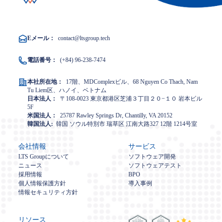
Eメール：
contact@ltsgroup.tech
電話番号：
(+84) 96-238-7474
本社所在地：
17階、MDComplexビル、68 Nguyen Co Thach, Nam
Tu Liem区、ハノイ、ベトナム
日本法人：
〒108-0023 東京都港区芝浦３丁目２０−１０ 岩本ビル
5F
米国法人：
25787 Rawley Springs Dr, Chantilly, VA 20152
韓国法人:
韓国 ソウル特別市 瑞草区 江南大路327 12階 1214号室
会社情報
サービス
LTS Groupについて
ソフトウェア開発
ニュース
ソフトウェアテスト
採用情報
BPO
個人情報保護方針
導入事例
情報セキュリティ方針
リソース