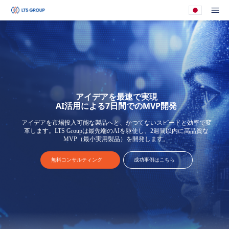
あなたの会社
メ
アイデアを最速で実現
AI活用による7日間でのMVP開発
アイデアを市場投入可能な製品へと、かつてないスピードと効率で変
革します。LTS Groupは最先端のAIを駆使し、2週間以内に高品質な
MVP（最小実用製品）を開発します。
無料コンサルティング
成功事例はこちら