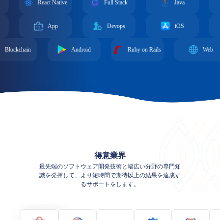
React Native
Full Stack
Java
Pyth
App
Devops
iOS
Andr
Android
Ruby on Rails
Web
得意業界
最先端のソフトウェア開発技術と幅広い分野の専門知
識を発揮して、より短時間で期待以上の結果を達成す
るサポートをします。