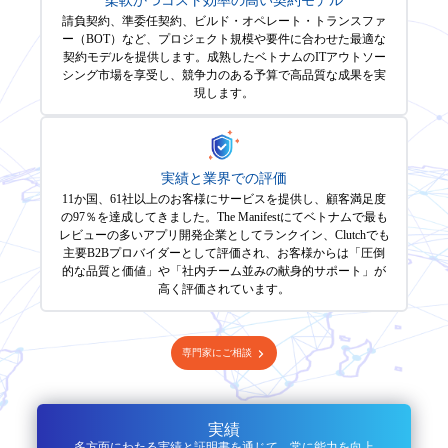
柔軟かつコスト効率の高い契約モデル
請負契約、準委任契約、ビルド・オペレート・トランスファ
ー（BOT）など、プロジェクト規模や要件に合わせた最適な
契約モデルを提供します。成熟したベトナムのITアウトソー
シング市場を享受し、競争力のある予算で高品質な成果を実
現します。
実績と業界での評価
11か国、61社以上のお客様にサービスを提供し、顧客満足度
の97％を達成してきました。The Manifestにてベトナムで最も
レビューの多いアプリ開発企業としてランクイン、Clutchでも
主要B2Bプロバイダーとして評価され、お客様からは「圧倒
的な品質と価値」や「社内チーム並みの献身的サポート」が
高く評価されています。
専門家にご相談
実績
多方面にわたる実績と証明書を通じて、常に能力を向上