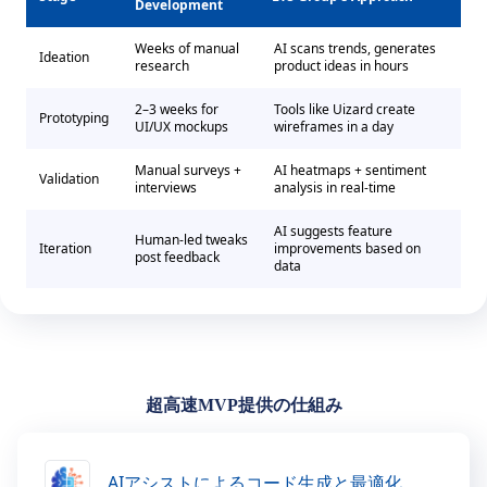
Development
Weeks of manual
AI scans trends, generates
Ideation
research
product ideas in hours
2–3 weeks for
Tools like Uizard create
Prototyping
UI/UX mockups
wireframes in a day
Manual surveys +
AI heatmaps + sentiment
Validation
interviews
analysis in real-time
AI suggests feature
Human-led tweaks
Iteration
improvements based on
post feedback
data
超高速MVP提供の仕組み
AIアシストによるコード生成と最適化