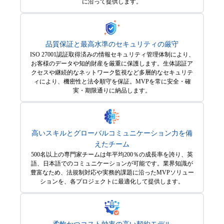
に沿って提供します。
品質保証と最高水準のセキュリティの厳守
ISO 27001認証取得済みの情報セキュリティ管理体制により、
お客様のデータや知的財産を厳重に保護します。生体認証ア
クセスや継続的なネットワーク監視など多層的なセキュリテ
ィにより、機密性と法令順守を保証。MVPを常に安全・確
実・期限通りに納品します。
高いスキルとグローバルコミュニケーション力を備
えたチーム
500名以上の専門家チームは年平均200％の成長率を誇り、英
語、日本語でのコミュニケーションが可能です。業界知識が
豊富なため、法規制対応や実務的課題に沿ったMVPソリュー
ションを、各プロジェクトに最適化して提供します。