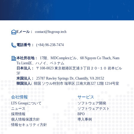
Eメール：
contact@ltsgroup.tech
電話番号：
(+84) 96-238-7474
本社所在地：
17階、MDComplexビル、68 Nguyen Co Thach, Nam
Tu Liem区、ハノイ、ベトナム
日本法人：
〒108-0023 東京都港区芝浦３丁目２０−１０ 岩本ビル
5F
米国法人：
25787 Rawley Springs Dr, Chantilly, VA 20152
韓国法人:
韓国 ソウル特別市 瑞草区 江南大路327 12階 1214号室
会社情報
サービス
LTS Groupについて
ソフトウェア開発
ニュース
ソフトウェアテスト
採用情報
BPO
個人情報保護方針
導入事例
情報セキュリティ方針