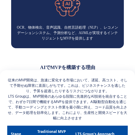
OCR、物体検出、音声認識、自然言語処理（NLP）、レコメン
デーションシステム、予測分析など、AI/MLが実現するインテ
リジェントなMVPを提供します
AIでMVPを構築する理由
従来のMVP開発は、急速に変化する市場において、遅延、高コスト、そし
て予期せぬ障害に直面しがちです。これは、ビジネスチャンスを逃した
り、予算を超過したりするリスクにつながります。
LTS Groupは、MVP開発のあらゆる段階に先進的なAI技術を統合すること
で、わずか7日間で機能するMVPを提供できます。AI駆動型自動化を通じ
て、手動コーディングとテスト作業を最小限に抑え、コード品質を向上さ
せ、データ処理を効率化します。これにより、生産性と開発スピードを大
幅に向上させます
Traditional MVP
Stage
LTS Group’s Approach