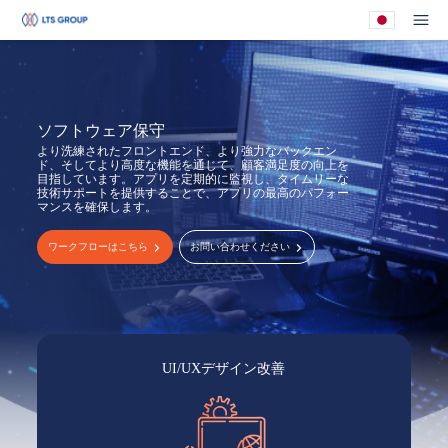
あなたの会社
メ
ソフトウェア保守
より洗練されたフロントエンド、より強力なバックエン
ド、そしてより高度な機能を通じて、顧客満足度の向上を
目指しています。アプリを定期的に監視し、タイムリーな
技術サポートを提供することで、アプリの最高のパフォー
マンスを確保します。
ワークフローはこちら
お問い合わせください
UI/UXデザイン改善