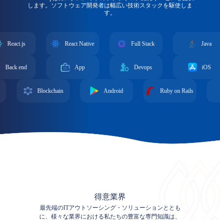
します。ソフトウェア開発者は幅広い技術スタックを駆使しま
す。
t.js
React Native
Full Stack
Java
 end
App
Devops
iOS
Blockchain
Android
Ruby on Rails
We
得意業界
最先端のITアウトソーシング・ソリューションととも
に、様々な業界における私たちの豊富な専門知識は、