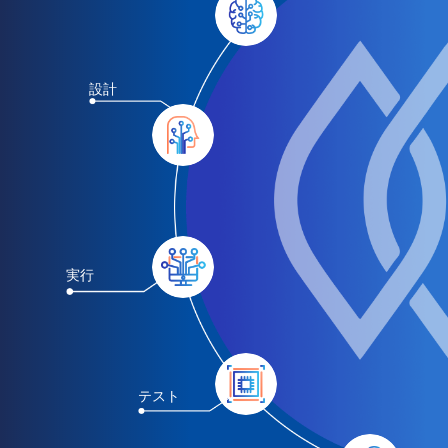
設計
実行
テスト