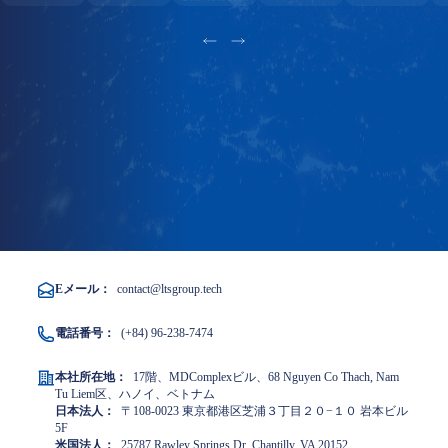
Eメール：
contact@ltsgroup.tech
電話番号：
(+84) 96-238-7474
本社所在地：
17階、MDComplexビル、68 Nguyen Co Thach, Nam
Tu Liem区、ハノイ、ベトナム
日本法人：
〒108-0023 東京都港区芝浦３丁目２０−１０ 岩本ビル
5F
米国法人：
25787 Rawley Springs Dr, Chantilly, VA 20152