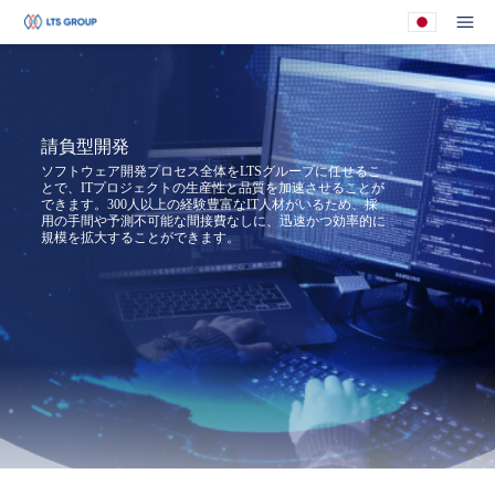
あなたの会社
メ
請負型開発
ソフトウェア開発プロセス全体をLTSグループに任せるこ
とで、ITプロジェクトの生産性と品質を加速させることが
できます。300人以上の経験豊富なIT人材がいるため、採
用の手間や予測不可能な間接費なしに、迅速かつ効率的に
規模を拡大することができます。