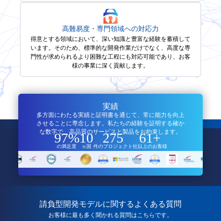
高難易度・専門領域への対応力
得意とする領域において、深い知識と豊富な経験を蓄積して
います。そのため、標準的な開発作業だけでなく、高度な専
門性が求められるより困難な工程にも対応可能であり、お客
様の事業に深く貢献します。
実績
多方面にわたる実績と証明書を通じて、常に能力を向上
させることに専念します。私たちの経験を証明する確か
な数字で、高品質のサービスと製品をお約束します。
97%
10
275
61+
の満足度
ヵ国
件のプロジェクト
社以上のお客様
請負型開発モデルに関するよくある質問
お客様に最も多く聞かれる質問はこちらです。