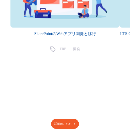
SharePointのWebアプリ開発と移行​
LT
ERP
開発
詳細はこちら