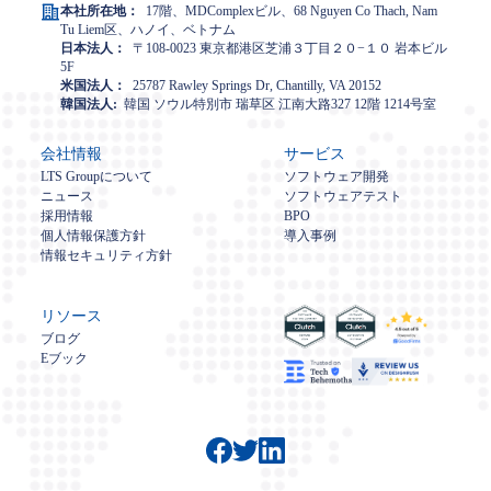
本社所在地：
17階、MDComplexビル、68 Nguyen Co Thach, Nam
Tu Liem区、ハノイ、ベトナム
日本法人：
〒108-0023 東京都港区芝浦３丁目２０−１０ 岩本ビル
5F
米国法人：
25787 Rawley Springs Dr, Chantilly, VA 20152
韓国法人:
韓国 ソウル特別市 瑞草区 江南大路327 12階 1214号室
会社情報
サービス
LTS Groupについて
ソフトウェア開発
ニュース
ソフトウェアテスト
採用情報
BPO
個人情報保護方針
導入事例
情報セキュリティ方針
リソース
ブログ
Eブック