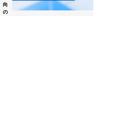
向
の
7
つ
コ
ン
ペ
テ
ィ
テ
ィ
ブ・
ソ
ー
シ
ン
グ
リ・