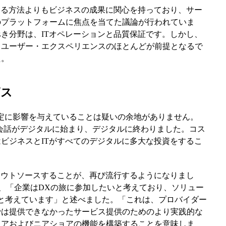
する方法よりもビジネスの成果に関心を持っており、サー
のプラットフォームに焦点を当てた議論が行われていま
き分野は、ITオペレーションと品質保証です。しかし、
とユーザー・エクスペリエンスのほとんどが前提となるで
た。
ビス
決定に影響を与えていることは疑いの余地がありません。
ての会話がデジタルに始まり、デジタルに終わりました。コス
ビジネスとITがすべてのデジタルに多大な投資をするこ
アウトソースすることが、再び流行するようになりまし
は、「企業はDXの旅に参加したいと考えており、ソリュー
いと考えています」と述べました。「これは、プロバイダー
では提供できなかったサービス提供のためのより実践的な
ョアおよびニアショアの機能を構築することを意味しま