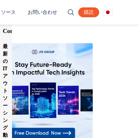
リソース
お問い合わせ
購読
Table
of
Contents
最
新
の
IT
ア
ウ
ト
ソ
ー
シ
ン
グ
動