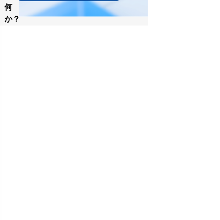
何
か？
ブ
ロ
ッ
ク
チ
ェ
ー
ン
と
は？
ブ
ロ
ッ
ク
チ
ェ