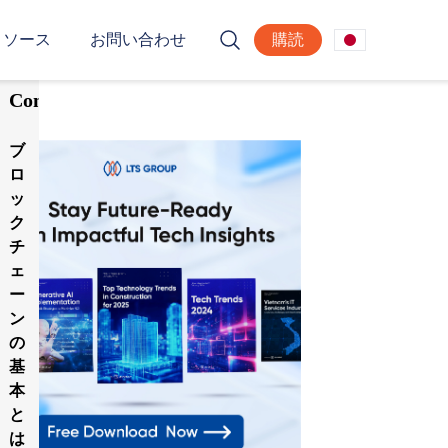
リソース
お問い合わせ
購読
Table
of
Contents
ブ
ロ
ッ
ク
チ
ェ
ー
ン
の
基
本
と
は