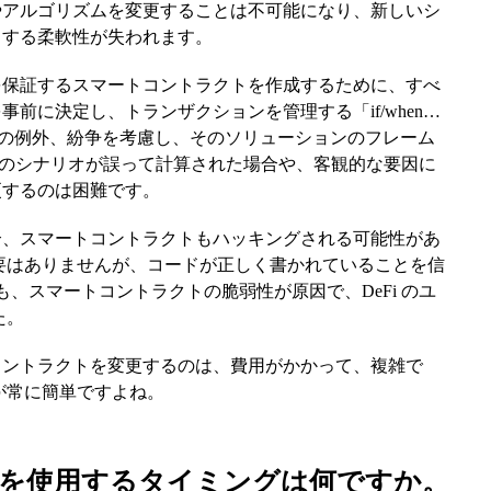
やアルゴリズムを変更することは不可能になり、新しいシ
りする柔軟性が失われます。
を保証するスマートコントラクトを作成するために、すべ
前に決定し、トランザクションを管理する「if/when…
べての例外、紛争を考慮し、そのソリューションのフレーム
つのシナリオが誤って計算された場合や、客観的な要因に
更するのは困難です。
合、スマートコントラクトもハッキングされる可能性があ
要はありませんが、コードが正しく書かれていることを信
でも、スマートコントラクトの脆弱性が原因で、DeFi のユ
た。
コントラクトを変更するのは、費用がかかって、複雑で
が常に簡単ですよね。
クトを使用するタイミングは何ですか。