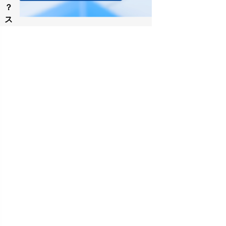
？
ス
マ
ー
ト
コ
ン
ト
ラ
ク
ト
は
ど
の
よ
う
に
運
用