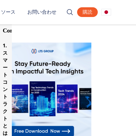
リソース
お問い合わせ
購読
Table
of
Contents
1.
ス
マ
ー
ト
コ
ン
ト
ラ
ク
ト
と
は