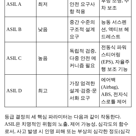
후방 조명, 주
ASIL A
최저
안전 요구사
차 보조
항 적용
중간 수준의
능동 서스펜
ASIL B
낮음
구조적 설계
션, 액티브 헤
요구
드레스트
전동식 파워
독립적 검증,
스티어링
ASIL C
높음
다중 안전 메
(EPS), 자율주
커니즘 필요
행 보조 기능
에어백
가장 엄격한
(Airbag),
ASIL D
최고
설계·검증·문
ABS, 전자식
서화 요구
스로틀 제어
등급 결정의 세 핵심 파라미터는 다음과 같이 작동한다.
ASIL은 치명적인 위험의 노출, 제어 가능성, 심각도의 함수
로서, 사고 발생 시 인명 피해 또는 부상의 심각한 정도(심각