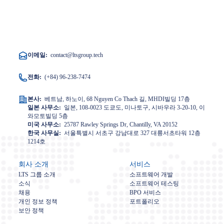
이메일:
contact@ltsgroup.tech
전화:
(+84) 96-238-7474
본사:
베트남, 하노이, 68 Nguyen Co Thach 길, MHDI빌딩 17층
일본 사무소:
일본, 108-0023 도쿄도, 미나토구, 시바우라 3-20-10, 이
와모토빌딩 5층
미국 사무소:
25787 Rawley Springs Dr, Chantilly, VA 20152
한국 사무실:
서울특별시 서초구 강남대로 327 대륭서초타워 12층
1214호
회사 소개
서비스
LTS 그룹 소개
소프트웨어 개발
소식
소프트웨어 테스팅
채용
BPO 서비스
개인 정보 정책
포트폴리오
보안 정책