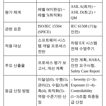
ASIL A(최저) ~
레벨 0(미완성) ~
평가 체계
ASIL D(최고) +
레벨 5(최적화)
QM
ISO/IEC 15504
IEC 61508 (기능
관련 표준
(SPICE)
안전)
소프트웨어·시스
차량 E/E 시스템
적용 대상
템 개발 프로세스
전체 수명주기
전반
안전 계획, HARA,
프로세스 평가 보
주요 산출물
안전 요구사항,
고서, 개선 계획
Safety Case Report
미달성(0), 수행(1),
– Severity (1~3)–
관리(2), 수립(3),예
Exposure (1~4)–
등급 산정 방법
측(4), 최적화(5)–
Controllability
역량 수준기반 산
(1~3)조합 최종등
정
급 산정