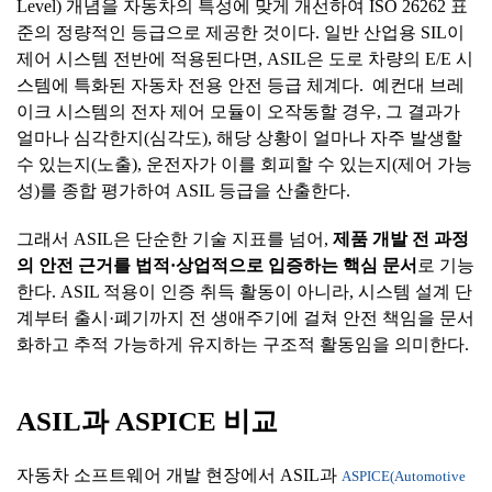
Level) 개념을 자동차의 특성에 맞게 개선하여 ISO 26262 표
준의 정량적인 등급으로 제공한 것이다. 일반 산업용 SIL이
제어 시스템 전반에 적용된다면, ASIL은 도로 차량의 E/E 시
스템에 특화된 자동차 전용 안전 등급 체계다. 예컨대 브레
이크 시스템의 전자 제어 모듈이 오작동할 경우, 그 결과가
얼마나 심각한지(심각도), 해당 상황이 얼마나 자주 발생할
수 있는지(노출), 운전자가 이를 회피할 수 있는지(제어 가능
성)를 종합 평가하여 ASIL 등급을 산출한다.
그래서 ASIL은 단순한 기술 지표를 넘어,
제품
개발
전
과정
의
안전
근거를
법적
·
상업적으로
입증하는
핵심
문서
로 기능
한다. ASIL 적용이 인증 취득 활동이 아니라, 시스템 설계 단
계부터 출시·폐기까지 전 생애주기에 걸쳐 안전 책임을 문서
화하고 추적 가능하게 유지하는 구조적 활동임을 의미한다.
ASIL
과
ASPICE
비교
자동차 소프트웨어 개발 현장에서 ASIL과
ASPICE(Automotive