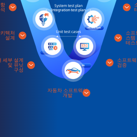
사항
System test plan
분석
Integration test plan
Unit test cases
아키텍처
소프
설계
스템
테스
 세부 설계
소프트웨
및 유닛
검증
구성
자동차 소프트웨어
개발