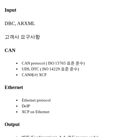
Input
DBC, ARXML
고객사 요구사항
CAN
CAN protocol ( ISO 15765 표준 준수)
UDS, DTC ( ISO 14229 표준 준수)
CAN에서 XCP
Ethernet
Ethernet protocol
DoIP
XCP on Ethernet
Output