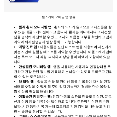
헬스케어 모바일 앱 종류
원격
환자
모니터링
앱
:
환자와 의사가 원격으로 의사소통을 할
수 있는 애플리케이션이라고 합니다. 환자는 어디에서나 의사선생
님을 검색하여 선택할 수 있고 의사와 적합성 여부를 확인하고 검사
예약과 의사선생님과 영상 통화도 가능합니다.
예방
진료
앱
:
사용자들은 진단 테스트 앱을 사용하여 자신에게
맞는 시간에 실험실 테스트를 예약할 수 있습니다. 이헬스케어 앱에
서는 무료 보고서 작성, 의사와의 상담 등의 혜택이 포함되어 있습
니다.
만성질환
모니터링
앱
: 앱을 사용하면 사용자의 건강상태를 추
천하고 건강 관련 정보를 기록하고 분석할 수 있도록 도와주고 관리
할 수 있는 도구입니다.
약
알림
앱
:
약복용 현황 및 컨디션 등을 기록하여 자신의 건강
상태를 추적할 수 있게 해 주며 일지 기능까지 겸비해 단순 복약 알
람 이상의 역할을 해냅니다.
생활습관
키워주는
앱
:
건강한 생활 습관을 만들도록 식단, 운동,
신체 상황 등을 기록하는 앱이라고 합니다. 주관적인 식단 점수와
날짜, 시간 등만 기록 가능해 칼로리로 인한 강박을 내려놓고 건강
한 식습관을 형성할 수 있습니다.
피트니스
스튜디오
앱
:
사용자들에게 피트니스와 운동을 위한