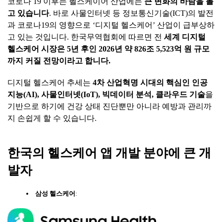
코로나 19 이후는 헬스케이어 산업에는
큰
변화의
바람을
볼
고
있습니다
. 바로 사물인터넷 등 정보통신기술(ICT)의 발전
과 코로나19의 영향으로 ‘디지털 헬스케어’ 산업이 급부상하
고 있는 것입니다. 한국무역협회에 따르면 전
세계
디지털
헬스케어
시장은
5
년
후인
2026
년
약
826
조
5,523
억
원
규모
까지
커질
전망이라고
합니다
.
디지털 헬스케어 추세는
4
차
산업혁명
시대의
핵심인
인공
지능
(AI),
사물인터넷
(IoT),
빅데이터
분석
,
클라우드
기술
을
기반으로 하기에 건강 상태 진단뿐만 아니라 예방과 관리까
지 손쉽게 할 수 있습니다.
한국의
헬스케어
앱
개발
분야에
큰
개
발자
삼성
헬스케어
: