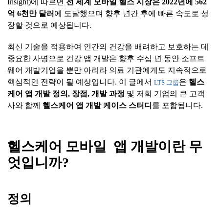
Insight)에 따르면
전
세계
모바일
헬스
시장은
2022
년에
562
억
6
천만
달러
에 도달했으며 향후 년간 후에 빠른 속도로 성
장할 것으로 예상됩니다.
최신 기술을 적용하여 인간의 건강을 배려하고 보호하는 데
중요한 사명으로 건강 앱 개발은 향후 수십 년 동안 소프트
웨어 개발기업을 뿐만 아리라 의료 기관에게도 지속적으로
핵심적인 전략이 될 예상입니다. 이 글에서
은
헬스
LTS 그룹
케어
앱
개발
정의
,
장점
,
개발
과정
및 저희 기업의 큰 고객
사와 함께
헬스케어
앱
개발
케이스
스터디
를 포함됩니다.
헬스케어
모바일
앱
개발이란
무
엇입니까
?
정의