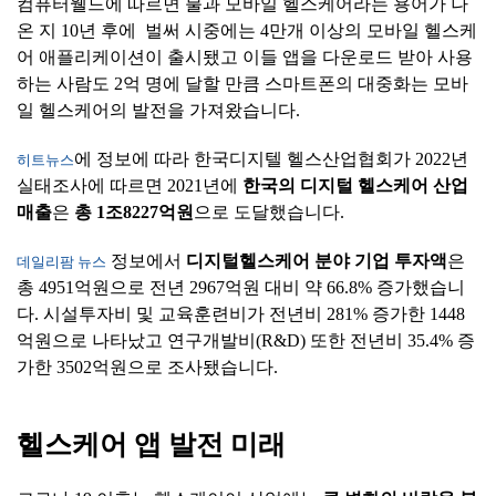
컴퓨터웰드에 따르면 불과 모바일 헬스케어라는 용어가 나
온 지 10년 후에 벌써 시중에는 4만개 이상의 모바일 헬스케
어 애플리케이션이 출시됐고 이들 앱을 다운로드 받아 사용
하는 사람도 2억 명에 달할 만큼 스마트폰의 대중화는 모바
일 헬스케어의 발전을 가져왔습니다.
에 정보에 따라 한국디지텔 헬스산업협회가 2022년
히트뉴스
실태조사에 따르면 2021년에
한국의
디지털
헬스케어
산업
매출
은
총
1
조
8227
억원
으로 도달했습니다.
정보에서
디지털헬스케어
분야
기업
투자액
은
데일리팜 뉴스
총 4951억원으로 전년 2967억원 대비 약 66.8% 증가했습니
다. 시설투자비 및 교육훈련비가 전년비 281% 증가한 1448
억원으로 나타났고 연구개발비(R&D) 또한 전년비 35.4% 증
가한 3502억원으로 조사됐습니다.
헬스케어
앱
발전
미래