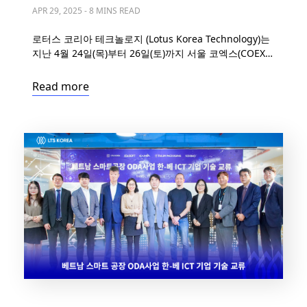
어 개발 & 테스트; AI 통합과 개
APR 29, 2025
-
8 MINS READ
발 솔루션으로 베트남 IT 아웃
로터스 코리아 테크놀로지 (Lotus Korea Technology)는
소싱 서비스 위상 강화
지난 4월 24일(목)부터 26일(토)까지 서울 코엑스(COEX)
에서 열린 ‘2025 월드IT쇼(WIS 2025)’에 참가했다. 회사
소개 2016년에 설립된 LTS Group은 베트남에서 급성장
Read more
하고 있는 IT 아웃소싱 서비스 제공업체로서 소프트웨어
개발, 소프트웨어 테스트, 디지털 BPO 서비스, IT 교육 솔
루션 및 HR 솔루션 등을 포함한 엔드 투 엔드 기술 서비스
를 제공하고 있다. 현재 5개 자회사를 […]