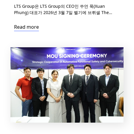
LTS Group은 LTS Group의 CEO인 쑤언 푹(Xuan
Phung) 대표가 2026년 3월 7일 벨기에 브뤼셀 The
Hotel Brussels에서 개최되는 2026 베트남–EU 과학·기
술·무역 협력 워크숍에서 기조연설을 진행할 예정임을 기
Read more
쁘게 알려드립니다. 본 워크숍은 벨기에·룩셈부르크 베트
남 지식인 협회(ViLaB)와 벨기에 베트남 기업인 협회
(VBAB)가 공동 주최하며, 주벨기에·룩셈부르크 베트남 대
사관의 후원으로 개최됩니다. 이번 행사는 베트남과 유럽
전역의 정책 입안자, 연구자, 기업 리더들이 […]