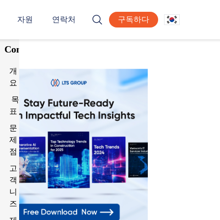
자원
연락처
구독하다
Table
of
Contents
개
요
목
표
문
제
점
고
객
니
즈