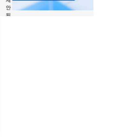
제
안
된
솔
루
션
–
티
켓
박
스
플
랫
폼
제
안
된
기
능