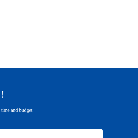
y!
n time and budget.