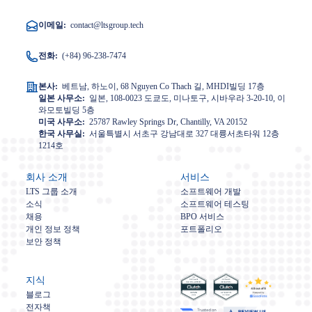
이메일:
contact@ltsgroup.tech
전화:
(+84) 96-238-7474
본사:
베트남, 하노이, 68 Nguyen Co Thach 길, MHDI빌딩 17층
일본 사무소:
일본, 108-0023 도쿄도, 미나토구, 시바우라 3-20-10, 이
와모토빌딩 5층
미국 사무소:
25787 Rawley Springs Dr, Chantilly, VA 20152
한국 사무실:
서울특별시 서초구 강남대로 327 대륭서초타워 12층
1214호
회사 소개
서비스
LTS 그룹 소개
소프트웨어 개발
소식
소프트웨어 테스팅
채용
BPO 서비스
개인 정보 정책
포트폴리오
보안 정책
지식
블로그
전자책